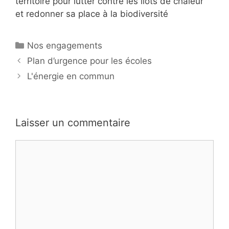
territoire pour lutter contre les îlots de chaleur
et redonner sa place à la biodiversité
Catégories
Nos engagements
Navigation
Plan d’urgence pour les écoles
des
L'énergie en commun
articles
Laisser un commentaire
Commentaire